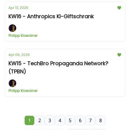
Apr 13, 2026
KW16 - Anthropics KI-Giftschrank
Philipp Kloeckner
Apr 06, 2026
KW15 - TechBro Propaganda Network?
(TPBN)
Philipp Kloeckner
1
2
3
4
5
6
7
8