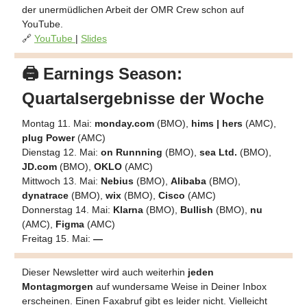
der unermüdlichen Arbeit der OMR Crew schon auf
YouTube.
🔗
YouTube
|
Slides
🖨️ Earnings Season:
Quartalsergebnisse der Woche
Montag 11. Mai:
monday.com
(BMO),
hims | hers
(AMC),
plug Power
(AMC)
Dienstag 12. Mai:
on Runnning
(BMO),
sea Ltd.
(BMO),
JD.com
(BMO),
OKLO
(AMC)
Mittwoch 13. Mai:
Nebius
(BMO),
Alibaba
(BMO),
dynatrace
(BMO),
wix
(BMO),
Cisco
(AMC)
Donnerstag 14. Mai:
Klarna
(BMO),
Bullish
(BMO),
nu
(AMC),
Figma
(AMC)
Freitag 15. Mai:
—
Dieser Newsletter wird auch weiterhin
jeden
Montagmorgen
auf wundersame Weise in Deiner Inbox
erscheinen. Einen Faxabruf gibt es leider nicht. Vielleicht