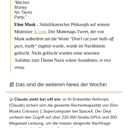
“
Bitches
Money
No Taxes
Party
.”
Elon Musk
- Südafrikanischer Philosoph auf seinem
Mistmixer
X.com
. Der Muttertags-Tweet, der von
Musk außerdem um die Worte “
Don’t cut your balls off
guys, really
” ergänzt wurde, wurde im Nachhinein
gelöscht. Nicht gelöscht wurden seine neuesten
Aufsätze zum Thema Nazis wären Sozialisten, et vice
versa.
📰 Das sind die weiteren News der Woche
:
🤝
Claude zieht bei xAI ein:
er KI-Entwickler Anthropic
(Claude) sichert sich die gesamte Rechenkapazität von Elon
Musks Colossus 1 Supercomputer bei SpaceX. Der Deal
umfasst den Zugriff auf über 220.000 Nvidia-GPUs und 300
Megawatt Leistung, um die massiv steigende Nachfrage