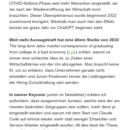
COVID-Nullzins-Phase weit mehr Menschen eingestellt, als
sie nach der Wiedereröffnung der Wirtschaft noch
brauchten. Dieser Überoptimismus wurde beginnend 2022
zunehmend korrigiert. Weshalb man auch hier den Effekt
bereits ein gutes Jahr vor ChatGPT beginnen sieht.
Weit mehr Aussagekraft hat eine ältere Studie von 2010
:
The long-term labor market consequences of graduating
from college in a bad economy
(
Link
) erklärt, warum es
immer
eine schlechte Idee ist, zu Zeiten einer
Wirtschaftskrise von der Uni abzugehen. Man braucht keine
KI, um zu erklären, dass Unternehmen gerade nicht
einstellen und Junior-Positionen immer die Leidtragenden
der Hiring-Zurückhaltung sein werden.
In meiner Keynote
(unten im Newsletter) erkläre ich
außerdem, dass ausgerechnet Juristen, welche eine der am
meisten bedrohten Jobgruppen sein sollten, mehr denn je
eingestellt werden und warum mit dem Start von Claude
Code auf einmal wieder
mehr
statt weniger Entwickler und
Service-Arbeiter eingestellt wurden. All dies lässt die These,