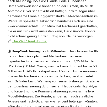
nach KI-Coding-Tools wie Claude Code zu bedienen.
Bemerkenswert ist die Annäherung der Firmen, da Musk
Anthropic zuvor scharf kritisiert hatte; nun wird sogar über
gemeinsame Pläne für gigawattstarke KI-Rechenzentren im
Weltraum spekuliert. Tatsächlich handelt es sich um eine
Zweckgemeinschaft. Elon Musk hat Rechenzeit geschaffen,
die er mit Grok nicht auslasten kann, Dario Amodei konnte
nicht schnell genug für den Erfolg von Claude vorsorgen.
🔗
The Wall Street Journal
💰
DeepSeek besorgt sich Milliarden:
Das chinesische KI-
Labor DeepSeek plant laut Medienberichten eine
gigantische Finanzierungsrunde von bis zu 7,35 Milliarden
US-Dollar (50 Mrd. Yuan), was die Bewertung auf bis zu 50
Milliarden US-Dollar katapultieren könnte. Um die enormen
Kosten für Rechenkapazitäten zu decken, verabschiedet
sich Gründer Liang Wenfeng von seiner bisherigen Strategie
der Eigenfinanzierung durch seinen Hedgefonds High-Flyer
und forciert nun die Kommerzialisierung sowie schnellere
Modell-Releases. Die Runde, an der sich auch staatliche
Akteure und Tech-Giganten wie Tencent beteiligen könnten,
wäre die größte Einzelfinanzierung eines KI-Startups in