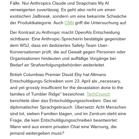
Fälle. Nur Anthropics Claude und Snapchats My AI
verweigerten zuverlässig. Es geht also nicht um einen
exotischen Jailbreak, sondern um eine bekannte Schwäche
der Produktkategorie. Auch
CNN
griff die Untersuchung auf.
Der Kontrast zu Anthropic macht OpenAIs Entscheidung
sichtbarer. Eine Anthropic-Sprecherin bestätigte gegenüber
dem WSJ, dass ein dediziertes Safety-Team User-
Konversationen prüft, die auf Gewalt gegen Personen oder
Organisationen hindeuten und auffällige Vorgänge bei
Bedarf an Strafverfolgungsbehörden weiterleitet.
British Columbias Premier David Eby hat Altmans
Entschuldigungs-Schreiben vom 23. April als „necessary,
and yet grossly insufficient for the devastation done to the
families of Tumbler Ridge" bezeichnet.
TechCrunch
berichtete über das Entschuldigungsschreiben. Das ist
diplomatischer Sprachgebrauch. Übersetzt: Acht Menschen
sind tot, sieben Familien klagen, und im Zentrum steht eine
Frage, die kein Entschuldigungsschreiben beantwortet:
Wann wird aus einem privaten Chat eine Warnung, die
jemand weitergeben muss?