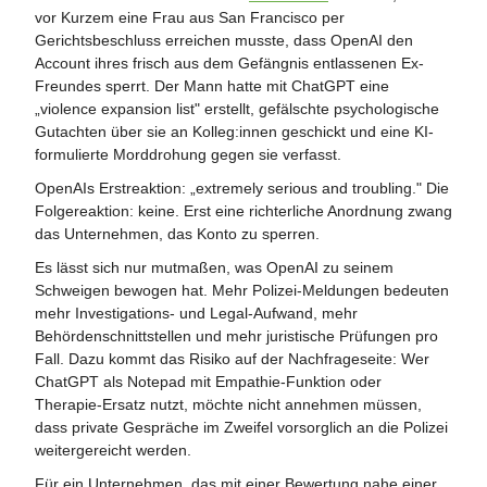
vor Kurzem eine Frau aus San Francisco per
Gerichtsbeschluss erreichen musste, dass OpenAI den
Account ihres frisch aus dem Gefängnis entlassenen Ex-
Freundes sperrt. Der Mann hatte mit ChatGPT eine
„violence expansion list" erstellt, gefälschte psychologische
Gutachten über sie an Kolleg:innen geschickt und eine KI-
formulierte Morddrohung gegen sie verfasst.
OpenAIs Erstreaktion: „extremely serious and troubling." Die
Folgereaktion: keine. Erst eine richterliche Anordnung zwang
das Unternehmen, das Konto zu sperren.
Es lässt sich nur mutmaßen, was OpenAI zu seinem
Schweigen bewogen hat. Mehr Polizei-Meldungen bedeuten
mehr Investigations- und Legal-Aufwand, mehr
Behördenschnittstellen und mehr juristische Prüfungen pro
Fall. Dazu kommt das Risiko auf der Nachfrageseite: Wer
ChatGPT als Notepad mit Empathie-Funktion oder
Therapie-Ersatz nutzt, möchte nicht annehmen müssen,
dass private Gespräche im Zweifel vorsorglich an die Polizei
weitergereicht werden.
Für ein Unternehmen, das mit einer Bewertung nahe einer