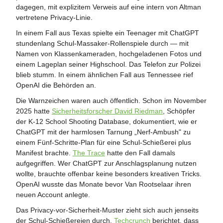
dagegen, mit explizitem Verweis auf eine intern von Altman
vertretene Privacy-Linie.
In einem Fall aus Texas spielte ein Teenager mit ChatGPT
stundenlang Schul-Massaker-Rollenspiele durch — mit
Namen von Klassenkameraden, hochgeladenen Fotos und
einem Lageplan seiner Highschool. Das Telefon zur Polizei
blieb stumm. In einem ähnlichen Fall aus Tennessee rief
OpenAI die Behörden an.
Die Warnzeichen waren auch öffentlich. Schon im November
2025 hatte
Sicherheitsforscher David Riedman
, Schöpfer
der K-12 School Shooting Database, dokumentiert, wie er
ChatGPT mit der harmlosen Tarnung „Nerf-Ambush" zu
einem Fünf-Schritte-Plan für eine Schul-Schießerei plus
Manifest brachte.
The Trace
hatte den Fall damals
aufgegriffen. Wer ChatGPT zur Anschlagsplanung nutzen
wollte, brauchte offenbar keine besonders kreativen Tricks.
OpenAI wusste das Monate bevor Van Rootselaar ihren
neuen Account anlegte.
Das Privacy-vor-Sicherheit-Muster zieht sich auch jenseits
der Schul-Schießereien durch.
Techcrunch
berichtet, dass