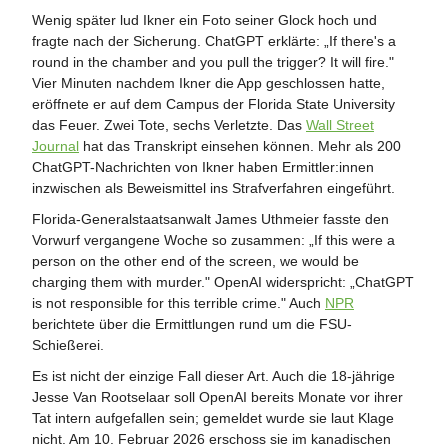
Wenig später lud Ikner ein Foto seiner Glock hoch und
fragte nach der Sicherung. ChatGPT erklärte: „If there's a
round in the chamber and you pull the trigger? It will fire."
Vier Minuten nachdem Ikner die App geschlossen hatte,
eröffnete er auf dem Campus der Florida State University
das Feuer. Zwei Tote, sechs Verletzte. Das
Wall Street
Journal
hat das Transkript einsehen können. Mehr als 200
ChatGPT-Nachrichten von Ikner haben Ermittler:innen
inzwischen als Beweismittel ins Strafverfahren eingeführt.
Florida-Generalstaatsanwalt James Uthmeier fasste den
Vorwurf vergangene Woche so zusammen: „If this were a
person on the other end of the screen, we would be
charging them with murder." OpenAI widerspricht: „ChatGPT
is not responsible for this terrible crime." Auch
NPR
berichtete über die Ermittlungen rund um die FSU-
Schießerei.
Es ist nicht der einzige Fall dieser Art. Auch die 18-jährige
Jesse Van Rootselaar soll OpenAI bereits Monate vor ihrer
Tat intern aufgefallen sein; gemeldet wurde sie laut Klage
nicht. Am 10. Februar 2026 erschoss sie im kanadischen