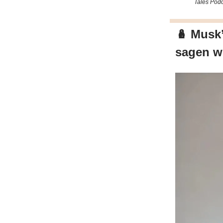
Tales Podc
🪆
Musk’
sagen wü