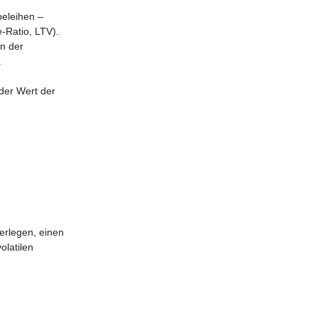
beleihen –
-Ratio, LTV).
n der
.
 der Wert der
erlegen, einen
olatilen