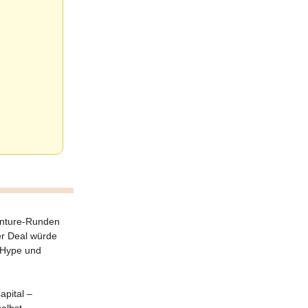
enture-Runden
er Deal würde
n Hype und
apital –
elbst