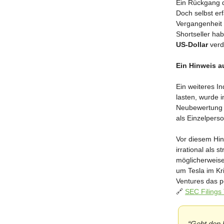
Ein Rückgang d
Doch selbst er
Vergangenheit 
Shortseller ha
US-Dollar
verdi
Ein Hinweis a
Ein weiteres In
lasten, wurde 
Neubewertung d
als Einzelperso
Vor diesem Hin
irrational als 
möglicherweis
um Tesla im Kr
Ventures das 
🔗
SEC Filings
“Gebt den