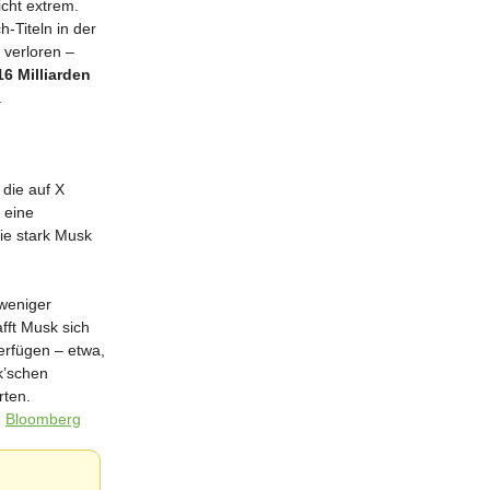
icht extrem.
-Titeln in der
 verloren –
16 Milliarden
.
 die auf X
 eine
ie stark Musk
 weniger
fft Musk sich
verfügen – etwa,
k’schen
rten.
|
Bloomberg