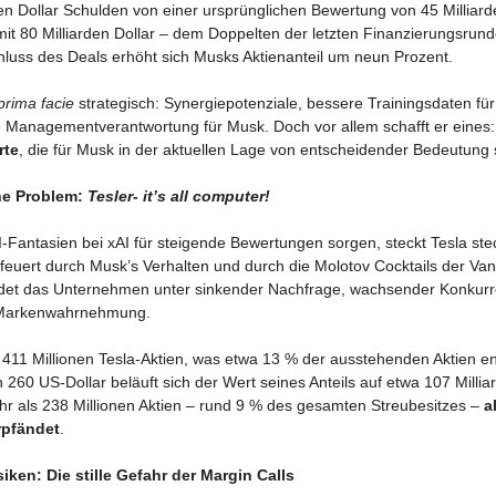
den Dollar Schulden von einer ursprünglichen Bewertung von 45 Milliar
mit 80 Milliarden Dollar – dem Doppelten der letzten Finanzierungsru
hluss des Deals erhöht sich Musks Aktienanteil um neun Prozent.
prima facie
strategisch: Synergiepotenziale, bessere Trainingsdaten für
e Managementverantwortung für Musk. Doch vor allem schafft er eines
rte
, die für Musk in der aktuellen Lage von entscheidender Bedeutung 
he Problem:
Tesler- it’s all computer!
-Fantasien bei xAI für steigende Bewertungen sorgen, steckt Tesla stec
Befeuert durch Musk’s Verhalten und durch die Molotov Cocktails der Va
det das Unternehmen unter sinkender Nachfrage, wachsender Konkurr
 Markenwahrnehmung.
 411 Millionen Tesla-Aktien, was etwa 13 % der ausstehenden Aktien ent
260 US-Dollar beläuft sich der Wert seines Anteils auf etwa 107 Milliar
r als 238 Millionen Aktien – rund 9 % des gesamten Streubesitzes –
a
rpfändet
.
siken: Die stille Gefahr der Margin Calls