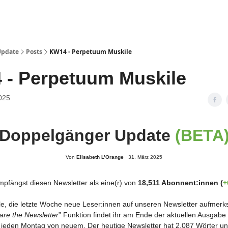
Update
Posts
KW14 - Perpetuum Muskile
 - Perpetuum Muskile
025
Doppelgänger Update
(BETA
Von
Elisabeth L’Orange
· 31. März 2025
pfängst diesen Newsletter als eine(r) von
18,511 Abonnent:innen (
+
le, die letzte Woche neue Leser:innen auf unseren Newsletter aufme
are the Newsletter
” Funktion findet ihr am Ende der aktuellen Ausgabe
 jeden Montag von neuem. Der heutige Newsletter hat 2,087 Wörter u