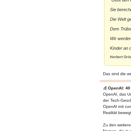
Sie berech
Die Welt g
Dem Trübs
Wir werden
Kinder an 
Herbert Gr
Das sind die w
💰
OpenAI: 40 
OpenAI, das Un
der Tech-Gesch
OpenAI mit ru
Realität bewegt
Zu den weitere
Namen, die in 