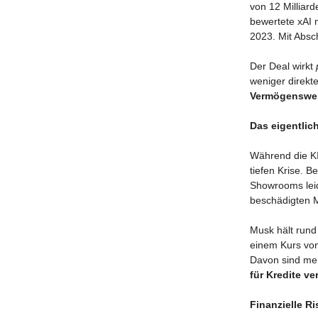
von 12 Milliar
bewertete xAI 
2023. Mit Absc
Der Deal wirkt
weniger direkt
Vermögenswe
Das eigentlic
Während die KI
tiefen Krise. 
Showrooms lei
beschädigten
Musk hält rund
einem Kurs von 
Davon sind meh
für Kredite ve
Finanzielle Ri