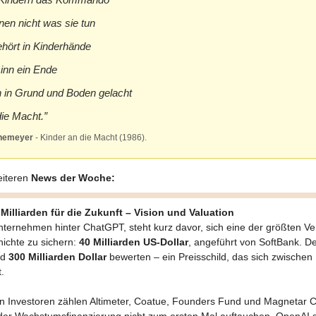
nen nicht was sie tun
ehört in Kinderhände
inn ein Ende
 in Grund und Boden gelacht
die Macht.”
önemeyer
- Kinder an die Macht (1986).
eiteren
News der Woche:
Milliarden für die Zukunft – Vision und Valuation
ternehmen hinter ChatGPT, steht kurz davor, sich eine der größten V
ichte zu sichern:
40 Milliarden US-Dollar
, angeführt von SoftBank. D
nd
300 Milliarden Dollar
bewerten – ein Preisschild, das sich zwische
.
n Investoren zählen Altimeter, Coatue, Founders Fund und Magnetar C
der Wachstumsfinanzierung nicht zum ersten Mal auftauchen. OpenAI s