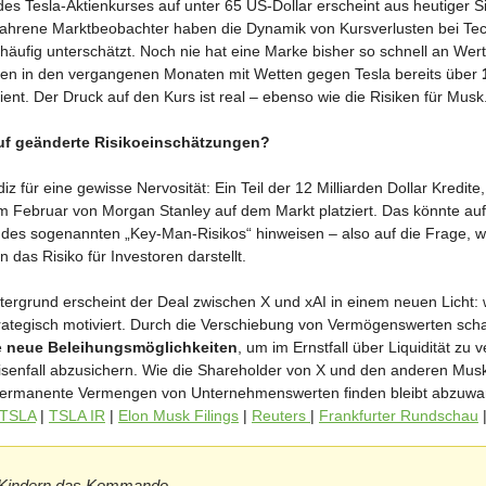
es Tesla-Aktienkurses auf unter 65 US-Dollar erscheint aus heutiger S
fahrene Marktbeobachter haben die Dynamik von Kursverlusten bei Tech
häufig unterschätzt. Noch nie hat eine Marke bisher so schnell an Wert
ben in den vergangenen Monaten mit Wetten gegen Tesla bereits über
ent. Der Druck auf den Kurs ist real – ebenso wie die Risiken für Musk
uf geänderte Risikoeinschätzungen?
diz für eine gewisse Nervosität: Ein Teil der 12 Milliarden Dollar Kredite,
im Februar von Morgan Stanley auf dem Markt platziert. Das könnte auf
es sogenannten „Key-Man-Risikos“ hinweisen – also auf die Frage, w
n das Risiko für Investoren darstellt.
tergrund erscheint der Deal zwischen X und xAI in einem neuen Licht:
strategisch motiviert. Durch die Verschiebung von Vermögenswerten scha
e
neue Beleihungsmöglichkeiten
, um im Ernstfall über Liquidität zu 
isenfall abzusichern. Wie die Shareholder von X und den anderen Mus
permanente Vermengen von Unternehmenswerten finden bleibt abzuwa
 TSLA
|
TSLA IR
|
Elon Musk Filings
|
Reuters
|
Frankfurter Rundschau
 Kindern das Kommando