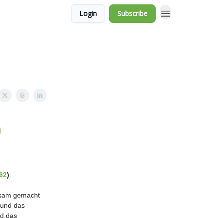
Login
Subscribe
)
62
)
.
rksam gemacht
 und das
nd das