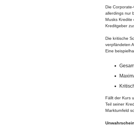
Die Corporate-
allerdings nur 
Musks Kredite
Kreditgeber zus
Die kritische S
verpfändeten A
Eine beispielh
Gesamt
Maxima
Kritisc
Fällt der Kurs
Teil seiner Kre
Marktumfeld s
Unwahrscheinl