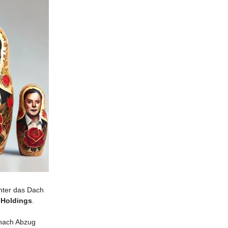
nter das Dach
 Holdings
.
(nach Abzug