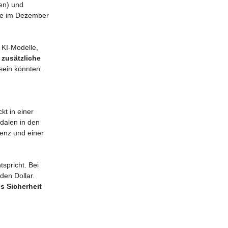
den) und
nde im Dezember
 KI-Modelle,
:
zusätzliche
sein könnten.
kt in einer
ndalen in den
enz und einer
spricht. Bei
den Dollar.
ls Sicherheit