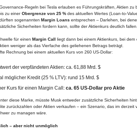
Governance-Regeln bei Tesla erlauben es Führungskräften, Aktien zu 
bis zu einer
Obergrenze von 25 %
des aktuellen Wertes (Loan-to-Value
 dürften sogenannten
Margin Loans
entsprechen – Darlehen, bei dene
ätzliche Sicherheiten fordern kann, sollte der Aktienkurs deutlich fallen
chwelle für einen
Margin Call
liegt dann bei einem Aktienkurs, bei dem
ktien weniger als das Vierfache des geliehenen Betrags beträgt.
afte Rechnung bei einem aktuellen Kurs von 260 US-Dollar:
wert der verpfändeten Aktien: ca. 61,88 Mrd. $
l möglicher Kredit (25 % LTV): rund 15 Mrd. $
her Kurs für einen Margin Call:
ca. 65 US-Dollar pro Aktie
 unter diese Marke, müsste Musk entweder zusätzliche Sicherheiten hint
dite zurückzahlen oder Aktien verkaufen – ein Szenario, das im derzeit v
chwer zu managen wäre.
ich – aber nicht unmöglich