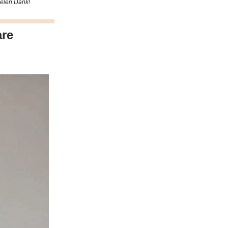
ielen Dank!
are