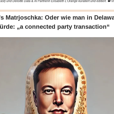
ast) und Deloitte Data & AI Partnerin Elisabeth L’Orange kuratiert und editiert. ❤️ V
s Matrjoschka: Oder wie man in Delaw
rde: „a connected party transaction“